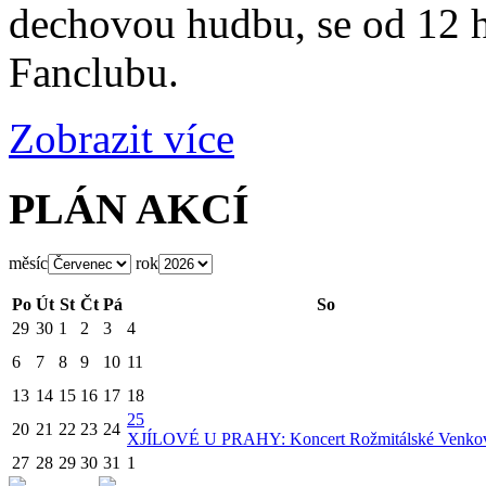
dechovou hudbu, se od 12 
Fanclubu.
Zobrazit více
PLÁN AKCÍ
měsíc
rok
Po
Út
St
Čt
Pá
So
29
30
1
2
3
4
6
7
8
9
10
11
13
14
15
16
17
18
25
20
21
22
23
24
X
JÍLOVÉ U PRAHY: Koncert Rožmitálské Venko
27
28
29
30
31
1