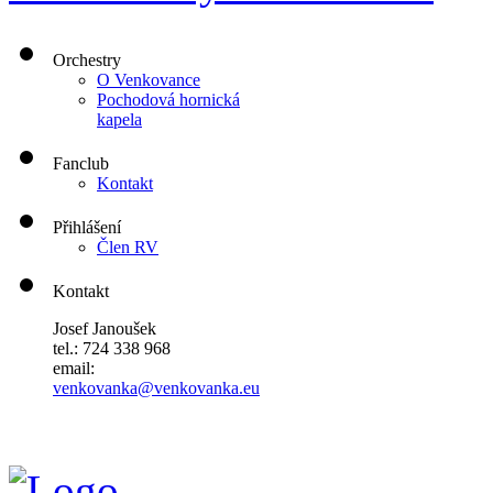
Orchestry
O Venkovance
Pochodová hornická
kapela
Fanclub
Kontakt
Přihlášení
Člen RV
Kontakt
Josef Janoušek
tel.: 724 338 968
email:
venkovanka@venkovanka.eu