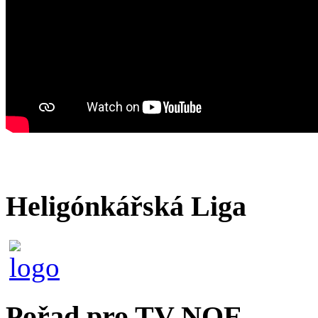
Heligónkářská Liga
Pořad pro TV NOE