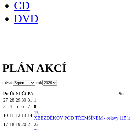
CD
DVD
PLÁN AKCÍ
měsíc
rok
Po
Út
St
Čt
Pá
So
27
28
29
30
31
1
3
4
5
6
7
8
15
10
11
12
13
14
X
BEZDĚKOV POD TŘEMŠÍNEM - oslavy 115 let 
17
18
19
20
21
22