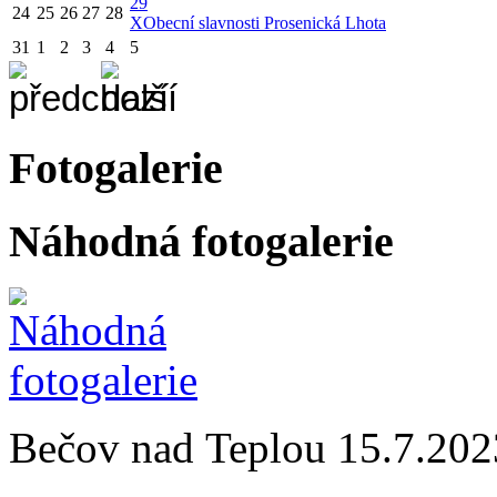
29
24
25
26
27
28
X
Obecní slavnosti Prosenická Lhota
31
1
2
3
4
5
Fotogalerie
Náhodná fotogalerie
Bečov nad Teplou 15.7.202