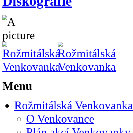
Diskografie
Menu
Rožmitálská Venkovanka
O Venkovance
Plán akcí Venkovanky