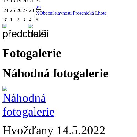
17
18
19
20
21
22
29
24
25
26
27
28
X
Obecní slavnosti Prosenická Lhota
31
1
2
3
4
5
Fotogalerie
Náhodná fotogalerie
Hvožďany 14.5.2022