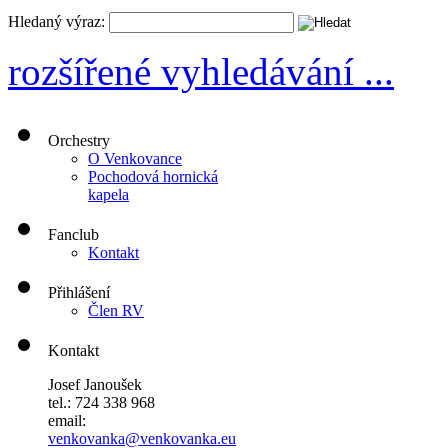
Hledaný výraz:
rozšířené vyhledávání ...
Orchestry
O Venkovance
Pochodová hornická
kapela
Fanclub
Kontakt
Přihlášení
Člen RV
Kontakt
Josef Janoušek
tel.: 724 338 968
email:
venkovanka@venkovanka.eu