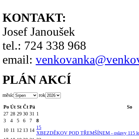
KONTAKT:
Josef Janoušek
tel.: 724 338 968
email:
venkovanka@venkov
PLÁN AKCÍ
měsíc
rok
Po
Út
St
Čt
Pá
So
27
28
29
30
31
1
3
4
5
6
7
8
15
10
11
12
13
14
X
BEZDĚKOV POD TŘEMŠÍNEM - oslavy 115 let 