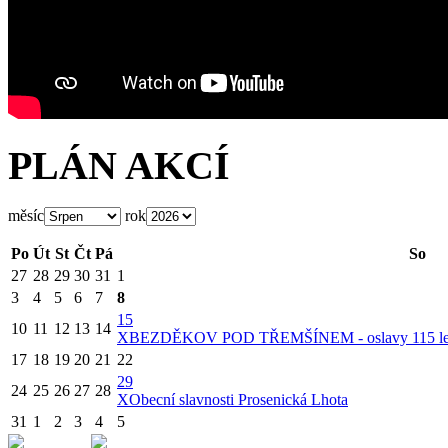
PLÁN AKCÍ
měsíc
rok
Po
Út
St
Čt
Pá
So
27
28
29
30
31
1
3
4
5
6
7
8
15
10
11
12
13
14
X
BEZDĚKOV POD TŘEMŠÍNEM - oslavy 115 let 
17
18
19
20
21
22
29
24
25
26
27
28
X
Obecní slavnosti Prosenická Lhota
31
1
2
3
4
5