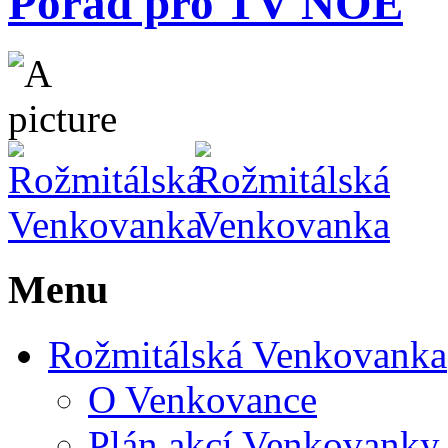
Pořad pro TV NOE
Menu
Rožmitálská Venkovanka
O Venkovance
Plán akcí Venkovanky