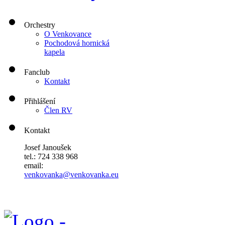
Orchestry
O Venkovance
Pochodová hornická
kapela
Fanclub
Kontakt
Přihlášení
Člen RV
Kontakt
Josef Janoušek
tel.: 724 338 968
email:
venkovanka@venkovanka.eu